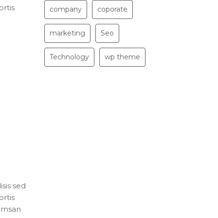
rtis
company
coporate
marketing
Seo
Technology
wp theme
isis sed
rtis
cumsan