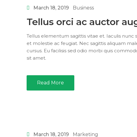
March 18, 2019
Business
Tellus orci ac auctor a
Tellus elementum sagittis vitae et. Iaculis nun
et molestie ac feugiat. Nec sagittis aliquam ma
cursus. Eu facilisis sed odio morbi quis commo
sit amet.
Read More
March 18, 2019
Marketing