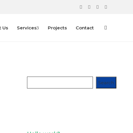
t Us
Services
Projects
Contact
Search
Search
Recent Posts